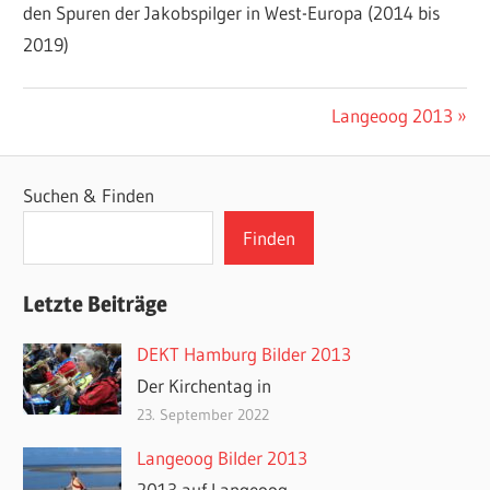
den Spuren der Jakobspilger in West-Europa (2014 bis
2019)
Beitragsnavigation
Nächster
Langeoog 2013
Beitrag:
Suchen & Finden
Finden
Letzte Beiträge
DEKT Hamburg Bilder 2013
Der Kirchentag in
23. September 2022
Langeoog Bilder 2013
2013 auf Langeoog