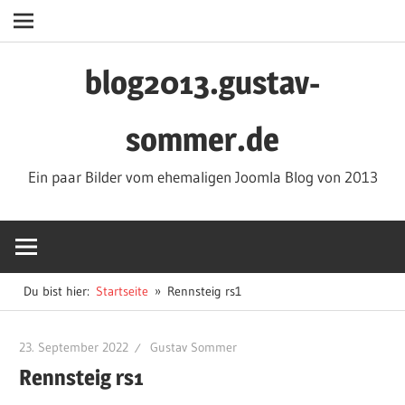
Navigation
Zum
blog2013.gustav-
Inhalt
springen
sommer.de
Ein paar Bilder vom ehemaligen Joomla Blog von 2013
Du bist hier:
Startseite
Rennsteig rs1
23. September 2022
Gustav Sommer
Rennsteig rs1